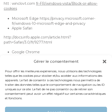
htt :
winclovt.com
fr-FR/windows-vista/Block-or-allow-
cookies
Microsoft Edge
https://privacy.microsoft.comer-
fr/windows-10-microsoft-edge-and-privacy
Apple Safari
http://docs.info.apple.com/article.html?
path=Safari/3.0/fr/9277.html
Google Chrome
http://support.google.connichrome/bin/answer.pv?
Gérer le consentement
hl=fr&hlrnn=en&answer=95647
Mozilla Firefox
https://support.mozilla.org/fr/kb/activer-
Pour offrir les meilleures expériences, nous utilisons des technologies
desactiver-cookies-preferences
telles que les cookies pour stocker et/ou accéder aux informations des
Opera
appareils. Le fait de consentir à ces technologies nous permettra de
traiter des données telles que le comportement de navigation ou les ID
http://help.opera.com/Windows/10.20/fr/cookies.html
uniques sur ce site. Le fait de ne pas consentir ou de retirer son
consentement peut avoir un effet négatif sur certaines caractéristiques
et fonctions.