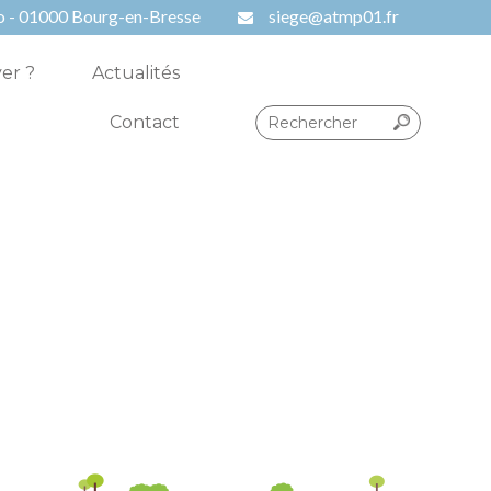
o - 01000 Bourg-en-Bresse
siege@atmp01.fr
er ?
Actualités
Contact