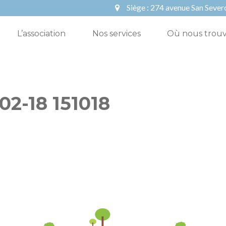
Siège :
274 avenue San Sever
L’association
Nos services
Où nous trouv
02-18 151018