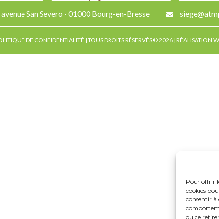
 avenue San Severo - 01000 Bourg-en-Bresse
siege@atmp
OLITIQUE DE CONFIDENTIALITÉ
| TOUS DROITS RÉSERVÉS © 2026 | RÉALISATION W
Pour offrir 
cookies pour
consentir à 
comportement
ou de retire